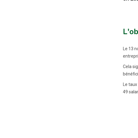
L'ob
Le 13 n
entrepr
Cela sig
bénéfici
Le taux 
49 salar