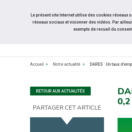
Accéder à notre page Linkedin
Aller à la navigation
Le présent site Internet utilise des cookies réseaux 
Aller au contenu
réseaux sociaux et visionner des vidéos. Par aill
exempts de recueil du consen
Accueil
Notre actualité
DARES : Un taux d’emp
DA
RETOUR AUX ACTUALITÉS
0,2
PARTAGER CET ARTICLE