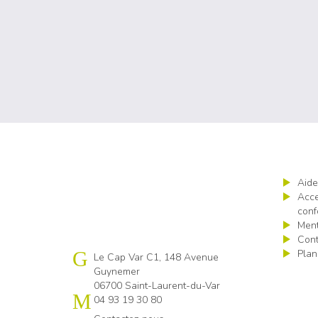
Aide
Acce
conf
Ment
Cont
Plan
Cap emploi 06
Le Cap Var C1, 148 Avenue
Guynemer
06700 Saint-Laurent-du-Var
04 93 19 30 80