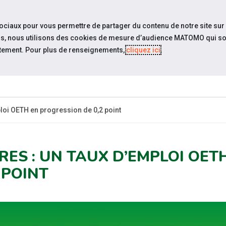
travel_explore
Si
sociaux pour vous permettre de partager du contenu de notre site sur
eurs, nous utilisons des cookies de mesure d’audience MATOMO qui so
tement. Pour plus de renseignements,
cliquez ici
.
QUI SOMMES-
ACCUEIL
ACT
NOUS ?
loi OETH en progression de 0,2 point
RES : UN TAUX D’EMPLOI OET
 POINT