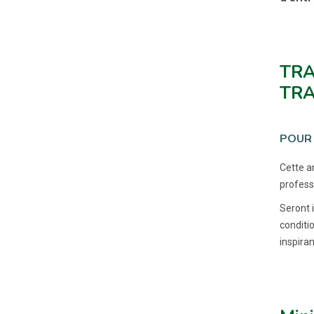
TRA
TRA
POUR 
Cette an
professi
Seront i
conditi
inspira