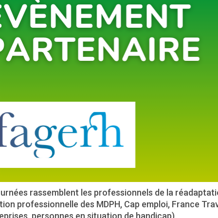
urnées rassemblent les professionnels de la réadaptati
rtion professionnelle des MDPH, Cap emploi, France Trav
eprises, personnes en situation de handicap).