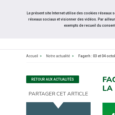
Accéder à notre page Linkedin
Aller à la navigation
Le présent site Internet utilise des cookies réseaux 
Aller au contenu
réseaux sociaux et visionner des vidéos. Par aill
exempts de recueil du consen
Accueil
Notre actualité
Fagerh : 03 et 04 oct
FA
RETOUR AUX ACTUALITÉS
LA
PARTAGER CET ARTICLE