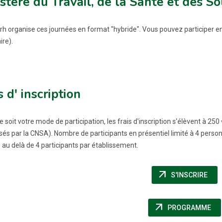
stère du Travail, de la Santé et des S
rh organise ces journées en format "hybride". Vous pouvez participer en 
ire).
s d' inscription
e soit votre mode de participation, les frais d'inscription s'élèvent à 
isés par la CNSA). Nombre de participants en présentiel limité à 4 pers
e au delà de 4 participants par établissement.
arrow_outward
(NO
S'INSCRIRE
arrow_outward
(N
PROGRAMME