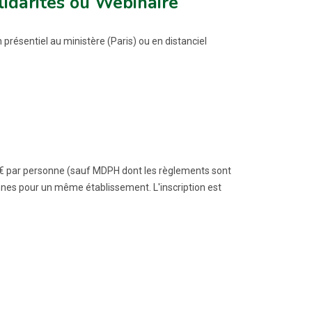
olidarités ou Webinaire
présentiel au ministère (Paris) ou en distanciel
250 € par personne (sauf MDPH dont les règlements sont
onnes pour un même établissement. L'inscription est
UVELLE FENÊTRE)
OUVELLE FENÊTRE)