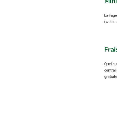
Mini
La Fage
(webina
Frai
Quel qu
central
gratuit