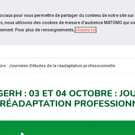
travel_explore
Si
sociaux pour vous permettre de partager du contenu de notre site sur
eurs, nous utilisons des cookies de mesure d’audience MATOMO qui so
tement. Pour plus de renseignements,
cliquez ici
.
QUI SOMMES-
ACCUEIL
ACT
NOUS ?
obre : Journées d’études de la réadaptation professionnelle
GERH : 03 ET 04 OCTOBRE : J
 RÉADAPTATION PROFESSION