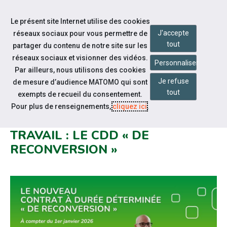
Accéder à notre page Linkedin
Aller à la navigation
Le présent site Internet utilise des cookies
Aller au contenu
J'accepte
réseaux sociaux pour vous permettre de
tout
partager du contenu de notre site sur les
réseaux sociaux et visionner des vidéos.
Personnaliser
Par ailleurs, nous utilisons des cookies
Je refuse
de mesure d’audience MATOMO qui sont
Notre actualité
tout
exempts de recueil du consentement.
UN NOUVEAU MOTIF DE CDD
Pour plus de renseignements,
cliquez ici
.
FIGURE DANS LE CODE DU
TRAVAIL : LE CDD « DE
RECONVERSION »