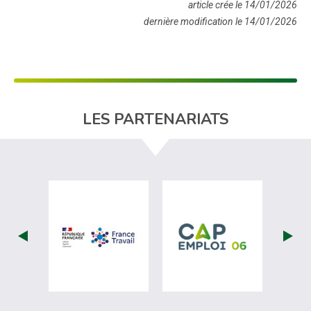
article crée le 14/01/2026
dernière modification le 14/01/2026
LES PARTENARIATS
visiter les site de France Travail (nouvel
visiter les si