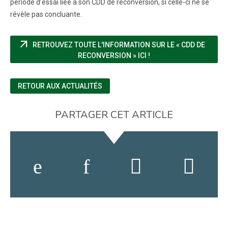
période d’essai liée à son CDD de reconversion, si celle-ci ne se
révèle pas concluante.
arrow_outward
RETROUVEZ TOUTE L'INFORMATION SUR LE « CDD DE
(NOUVELLE FENÊTRE)
RECONVERSION » ICI !
RETOUR AUX ACTUALITÉS
PARTAGER CET ARTICLE