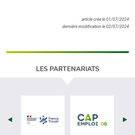
article crée le 01/07/2024
dernière modification le 02/07/2024
LES PARTENARIATS
visiter les site de France Travail (nouvel
visiter les si