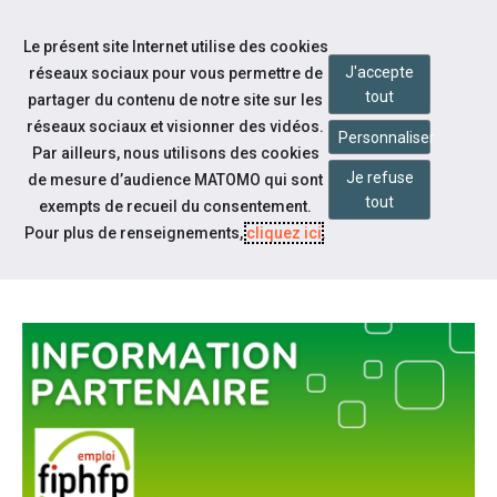
Accéder à notre page Linkedin
Aller à la navigation
Le présent site Internet utilise des cookies
Aller au contenu
J'accepte
réseaux sociaux pour vous permettre de
tout
partager du contenu de notre site sur les
réseaux sociaux et visionner des vidéos.
Personnaliser
Par ailleurs, nous utilisons des cookies
Je refuse
de mesure d’audience MATOMO qui sont
Notre actualité
tout
exempts de recueil du consentement.
PLAQUETTE FIPHFP : INTÉGRER
Pour plus de renseignements,
cliquez ici
.
LA FONCTION PUBLIQUE