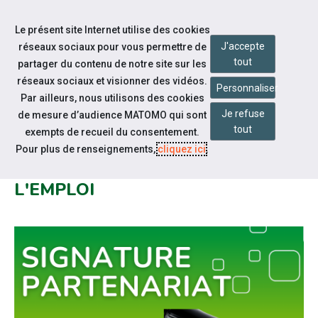
Accéder à notre page Linkedin
Aller à la navigation
Le présent site Internet utilise des cookies
Aller au contenu
J'accepte
réseaux sociaux pour vous permettre de
tout
partager du contenu de notre site sur les
réseaux sociaux et visionner des vidéos.
Personnaliser
Par ailleurs, nous utilisons des cookies
Je refuse
de mesure d’audience MATOMO qui sont
Notre actualité
tout
exempts de recueil du consentement.
SIGNATURE DE LA CONVENTION
Pour plus de renseignements,
cliquez ici
.
ESAT- SERVICE PUBLIC DE
L'EMPLOI